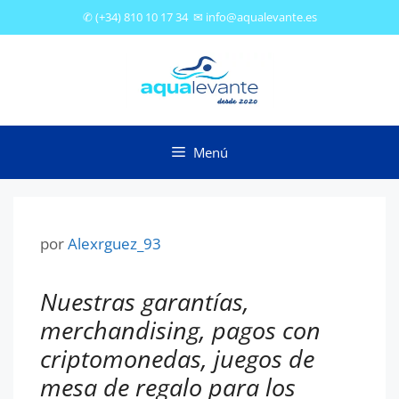
✆
(+34) 810 10 17 34
✉
info@aqualevante.es
Menú
por
Alexrguez_93
Nuestras garantías,
merchandising, pagos con
criptomonedas, juegos de
mesa de regalo para los